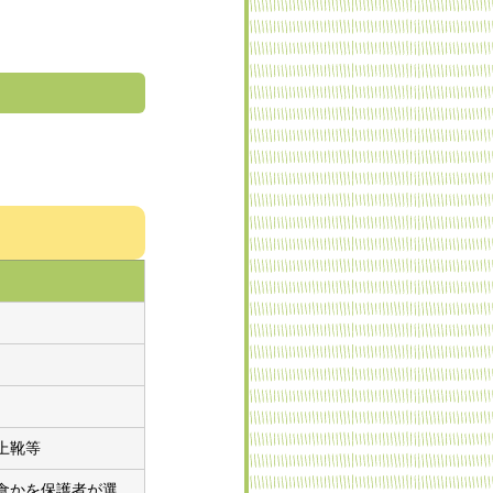
上靴等
食かを保護者が選