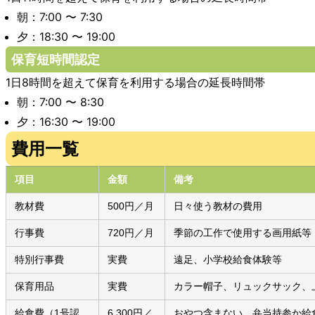
朝：7:00 〜 7:30
夕：18:30 〜 19:00
保育短時間認定
1日8時間を超えて保育を利用する場合の延長時間帯
朝：7:00 〜 8:30
夕：16:30 〜 19:00
費用一覧
項目
金額
備考
教材費
500円／月
日々使う教材の費用
行事費
720円／月
季節の工作で使用する画用紙等
特別行事費
実費
遠足、小学校給食体験等
保育用品
実費
カラー帽子、リュックサック、
給食費（1号認
6,300円／
おやつ含まない。弁当持参か給